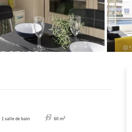
2
1 salle de bain
60 m