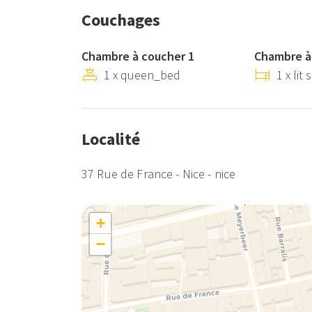
Couchages
Chambre à coucher 1
Chambre à
1 x queen_bed
1 x lit
Localité
37 Rue de France - Nice - nice
+
−