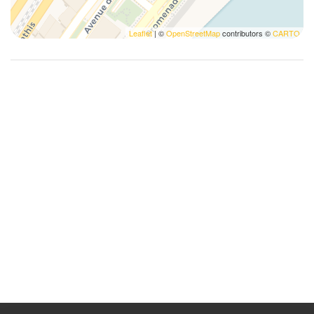
Voiture non nécessaire
Vue mer
Leaflet
| ©
OpenStreetMap
contributors ©
CARTO
WC
Air conditioning
Smoking allowed
TV